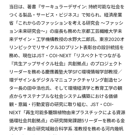
当日は、著書『サーキュラーデザイン: 持続可能な社会を
つくる製品・サービス・ビジネス』で知られ、経済産業
省「これからのファッションを考える研究会 ～ファッシ
ョン未来研究会～」の座長も務めた京都工芸繊維大学未
来デザイン・工学機構教授の水野大二郎氏、東京2020オ
リンピックでリサイクル3Dプリント表彰台の設計統括を
務め、現在はJST・COI-NEXT「リスペクトでつながる
『共生アップサイクル社会』共創拠点」のプロジェクト
リーダーを務める慶應義塾大学SFC環境情報学部教授／
環デザイン＆デジタルマニュファクチャリング創造セン
ター長の田中浩也氏、そして環境経済学と教育工学の観
点からサステナブルな社会システム構築における価値
観・意識・行動変容の研究に取り組む、JST・COI-
NEXT「再生可能多糖類植物由来プラスチックによる資源
循環社会共創拠点」の研究開発課題5リーダーを務める金
沢大学・融合研究域融合科学系 准教授を務める河内幾帆