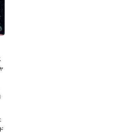
ス
ャ
ー
製
循
は
ド