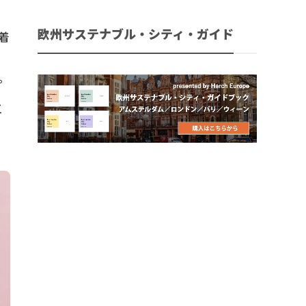
欧州サステナブル・シティ・ガイド
着
イ
。
工
、