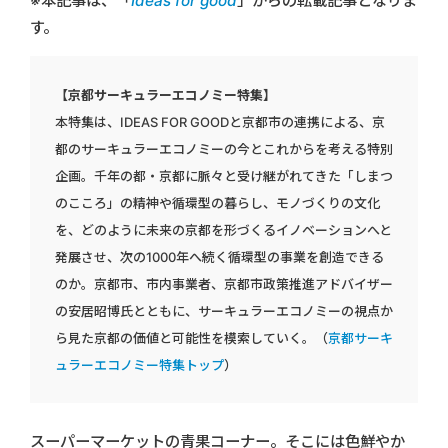
※本記事は、「
Ideas for good
」からの転載記事となりま
す。
【京都サーキュラーエコノミー特集】
本特集は、IDEAS FOR GOODと京都市の連携による、京
都のサーキュラーエコノミーの今とこれからを考える特別
企画。千年の都・京都に脈々と受け継がれてきた「しまつ
のこころ」の精神や循環型の暮らし、モノづくりの文化
を、どのように未来の京都を形づくるイノベーションへと
発展させ、次の1000年へ続く循環型の事業を創造できる
のか。京都市、市内事業者、京都市政策推進アドバイザー
の安居昭博氏とともに、サーキュラーエコノミーの視点か
ら見た京都の価値と可能性を模索していく。（
京都サーキ
ュラーエコノミー特集トップ
）
スーパーマーケットの青果コーナー。そこには色鮮やか