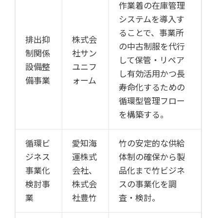
作業着の在庫管理
システムを導入す
ることで、事業所
排出抑
株式会
の中古制服を代行
制関係
社サン
して保管・リペア
設備整
ユニフ
し有効活用かつ長
備事業
ォーム
寿命化するための
循環型管理フロー
を構築する。
循環ビ
愛知海
竹の安定的な供給
ジネス
運株式
体制の確保から製
事業化
会社、
品化まで竹ビジネ
検討事
株式会
スの事業化を調
業
社豊竹
査・検討。