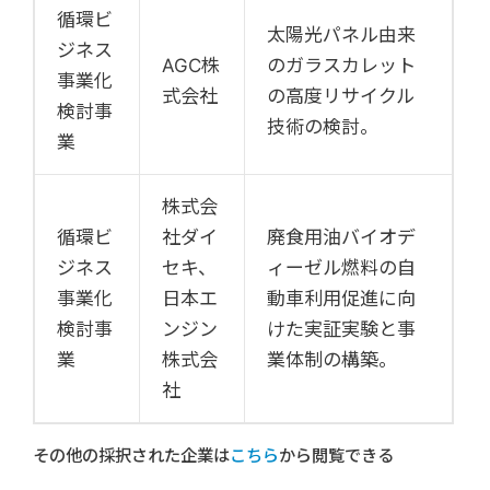
循環ビ
太陽光パネル由来
ジネス
AGC株
のガラスカレット
事業化
式会社
の高度リサイクル
検討事
技術の検討。
業
株式会
循環ビ
社ダイ
廃食用油バイオデ
ジネス
セキ、
ィーゼル燃料の自
事業化
日本エ
動車利用促進に向
検討事
ンジン
けた実証実験と事
業
株式会
業体制の構築。
社
その他の採択された企業は
こちら
から閲覧できる