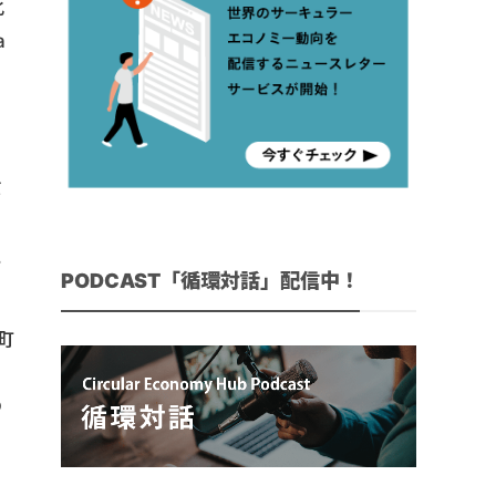
化
a
ボ
・
エ
PODCAST「循環対話」配信中！
町
の