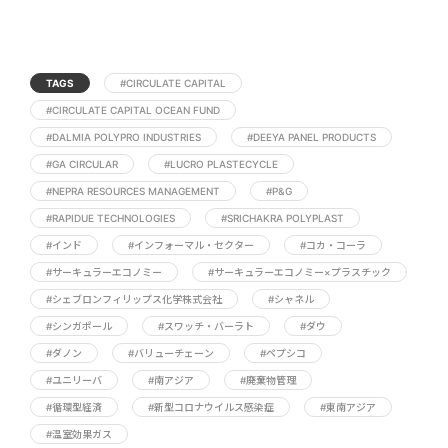
TAGS
#CIRCULATE CAPITAL
#CIRCULATE CAPITAL OCEAN FUND
#DALMIA POLYPRO INDUSTRIES
#DEEYA PANEL PRODUCTS
#GA CIRCULAR
#LUCRO PLASTECYCLE
#NEPRA RESOURCES MANAGEMENT
#P&G
#RAPIDUE TECHNOLOGIES
#SRICHAKRA POLYPLAST
#インド
#インフォーマル・セクター
#コカ・コーラ
#サーキュラーエコノミー
#サーキュラーエコノミー×プラスチック
#シェブロンフィリップス化学株式会社
#シャネル
#シンガポール
#スワッチ・バーラト
#ダウ
#ダノン
#バリューチェーン
#ペプシコ
#ユニリーバ
#南アジア
#廃棄物管理
#循環型経済
#新型コロナウイルス感染症
#東南アジア
#温室効果ガス