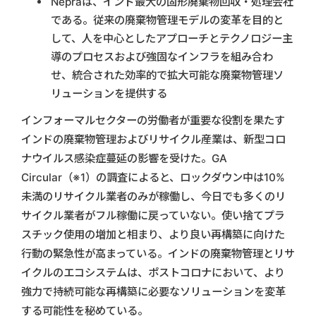
Nepraは、インド最大の固形廃棄物回収・処理会社
である。従来の廃棄物管理モデルの変革を目的と
して、人を中心としたアプローチとテクノロジー主
導のプロセスおよび強固なインフラを組み合わ
せ、統合された効率的で拡大可能な廃棄物管理ソ
リューションを提供する
インフォーマルセクターの労働者が重要な役割を果たす
インドの廃棄物管理およびリサイクル産業は、新型コロ
ナウイルス感染症蔓延の影響を受けた。GA
Circular（※1）の調査によると、ロックダウン中は10%
未満のリサイクル業者のみが稼働し、今日でも多くのリ
サイクル業者がフル稼働に戻っていない。使い捨てプラ
スチック使用の増加と相まり、より良い再構築に向けた
行動の緊急性が高まっている。インドの廃棄物管理とリサ
イクルのエコシステムは、ポストコロナにおいて、より
強力で持続可能な再構築に必要なソリューションを変革
する可能性を秘めている。