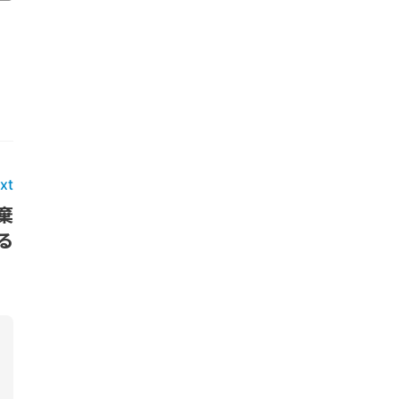
xt
棄
る