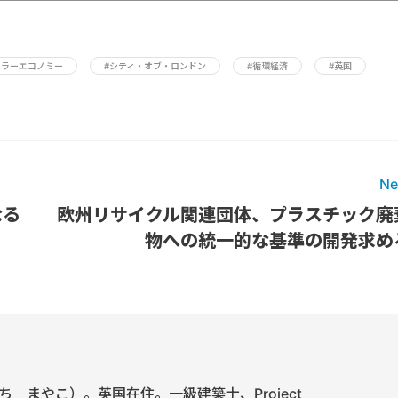
ュラーエコノミー
#シティ・オブ・ロンドン
#循環経済
#英国
Ne
なる
欧州リサイクル関連団体、プラスチック廃
物への統一的な基準の開発求め
 まやこ）。英国在住。一級建築士、Project