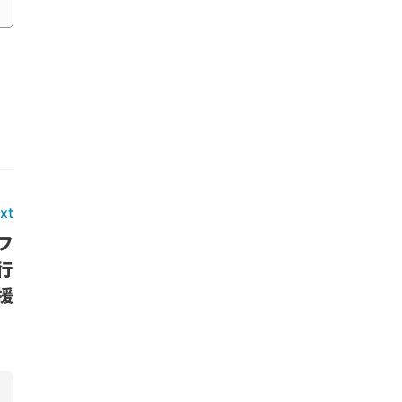
xt
フ
行
援