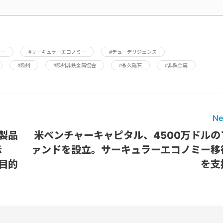
ギー
#サーキュラーエコノミー
#デューデリジェンス
#欧州
#欧州非鉄金属協会
#永久磁石
#非鉄金属
Ne
製品
米ベンチャーキャピタル、4500万ドルの
示
ァンドを設立。サーキュラーエコノミー移
目的
を支