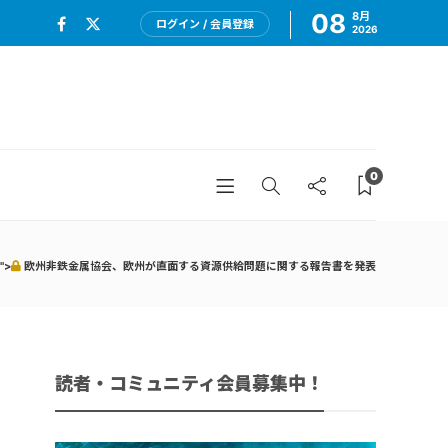
08
8月
ログイン / 会員登録
2026
0
">
欧州非鉄金属協会、欧州が直面する資源供給問題に関する報告書を発表
読者・コミュニティ会員募集中！