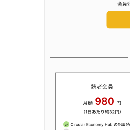
会員
読者会員
980
月額
円
（1日あたり約32円）
Circular Economy Hub の記