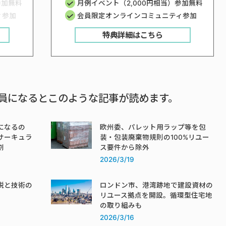
参加無料
月例イベント（2,000円相当）参加無料
ィ参加
会員限定オンラインコミュニティ参加
特典詳細はこちら
員になるとこのような記事が読めます。
になるの
欧州委、パレット用ラップ等を包
サーキュラ
装・包装廃棄物規則の100%リユー
割
ス要件から除外
2026/3/19
税と技術の
ロンドン市、港湾跡地で建設資材の
リユース拠点を開設。循環型住宅地
の取り組みも
2026/3/16