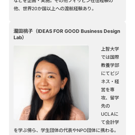
などを企画・実施。その他フィリピン在住経験の
他、世界20か国以上への渡航経験あり。
瀧田桃子（IDEAS FOR GOOD Business Design
Lab）
上智大学
では国際
教養学部
にてビジ
ネス・経
営を専
攻、留学
先の
UCLAに
て会計学
を学ぶ傍ら、学生団体の代表やNPO団体に携わる。