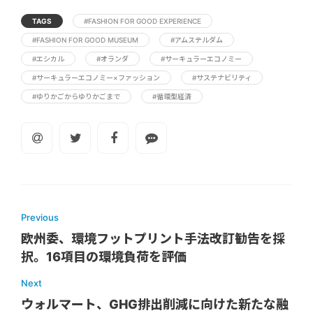
TAGS
#FASHION FOR GOOD EXPERIENCE
#FASHION FOR GOOD MUSEUM
#アムステルダム
#エシカル
#オランダ
#サーキュラーエコノミー
#サーキュラーエコノミー×ファッション
#サステナビリティ
#ゆりかごからゆりかごまで
#循環型経済
Previous
欧州委、環境フットプリント手法改訂勧告を採
択。16項目の環境負荷を評価
Next
ウォルマート、GHG排出削減に向けた新たな融