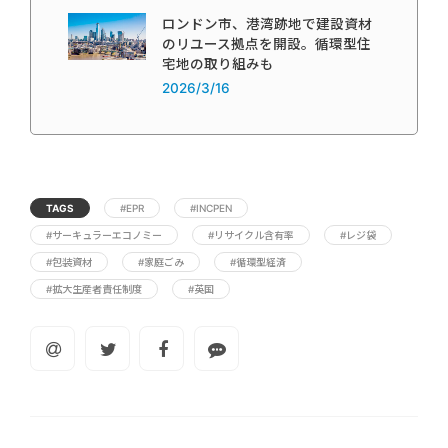
ロンドン市、港湾跡地で建設資材
のリユース拠点を開設。循環型住
宅地の取り組みも
2026/3/16
TAGS
#EPR
#INCPEN
#サーキュラーエコノミー
#リサイクル含有率
#レジ袋
#包装資材
#家庭ごみ
#循環型経済
#拡大生産者責任制度
#英国