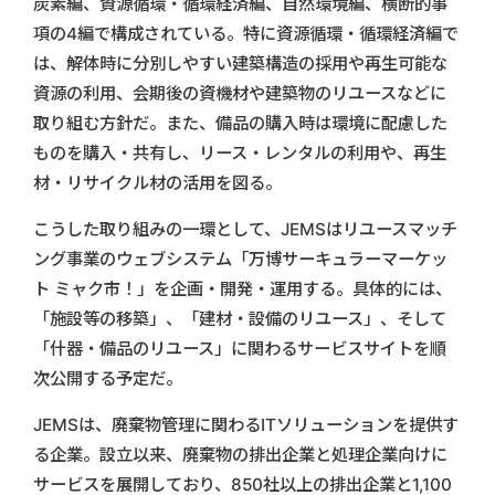
炭素編、資源循環・循環経済編、自然環境編、横断的事
項の4編で構成されている。特に資源循環・循環経済編で
は、解体時に分別しやすい建築構造の採用や再生可能な
資源の利用、会期後の資機材や建築物のリユースなどに
取り組む方針だ。また、備品の購入時は環境に配慮した
ものを購入・共有し、リース・レンタルの利用や、再生
材・リサイクル材の活用を図る。
こうした取り組みの一環として、JEMSはリユースマッチ
ング事業のウェブシステム「万博サーキュラーマーケッ
ト ミャク市！」を企画・開発・運用する。具体的には、
「施設等の移築」、「建材・設備のリユース」、そして
「什器・備品のリユース」に関わるサービスサイトを順
次公開する予定だ。
JEMSは、廃棄物管理に関わるITソリューションを提供す
る企業。設立以来、廃棄物の排出企業と処理企業向けに
サービスを展開しており、850社以上の排出企業と1,100