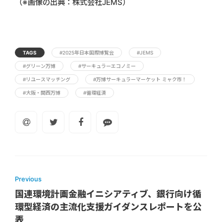
（※画像の出典：株式会社JEMS）
TAGS
#2025年日本国際博覧会
#JEMS
#グリーン万博
#サーキュラーエコノミー
#リユースマッチング
#万博サーキュラーマーケット ミャク市！
#⼤阪・関⻄万博
#循環経済
Previous
国連環境計画金融イニシアティブ、銀行向け循
環型経済の主流化支援ガイダンスレポートを公
表