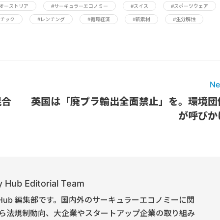
#オーストリア
#サーキュラーエコノミー
#スイス
#スポーツウェア
スチック
#レンチング
#循環経済
#新素材
#生分解性
Ne
混合
英国は「廃プラ輸出全面禁止」を。環境団
が呼びか
 Hub Editorial Team
onomy Hub 編集部です。国内外のサーキュラーエコノミーに関
ら法規制動向、大企業やスタートアップ企業の取り組み