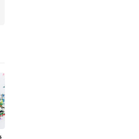
ニュース
ニュース
受
Sitra、DPP導入に向け7つの
エレン・マッ