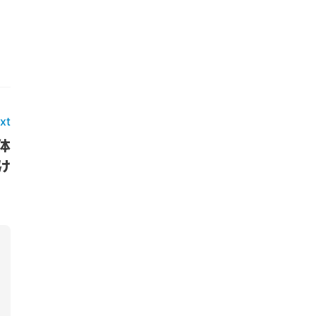
xt
体
け