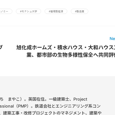
コノミー
#モナシュ大学
#循環型経済
#製造業
Ne
ブ
旭化成ホームズ・積水ハウス・大和ハウス
業、都市部の生物多様性保全へ共同評
 まやこ）。英国在住。一級建築士、Project
rofessional（PMP）。鉄道会社とエンジニアリング系コン
、建築工事・改修プロジェクトのマネジメント、建築や