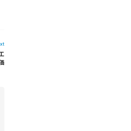
xt
工
価