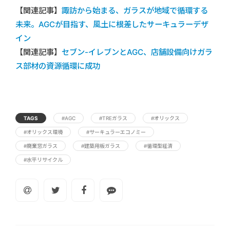
【関連記事】
諏訪から始まる、ガラスが地域で循環する
未来。AGCが目指す、風土に根差したサーキュラーデザ
イン
【関連記事】
セブン-イレブンとAGC、店舗設備向けガラ
ス部材の資源循環に成功
TAGS
#AGC
#TREガラス
#オリックス
#オリックス環境
#サーキュラーエコノミー
#廃棄窓ガラス
#建築用板ガラス
#循環型経済
#水平リサイクル