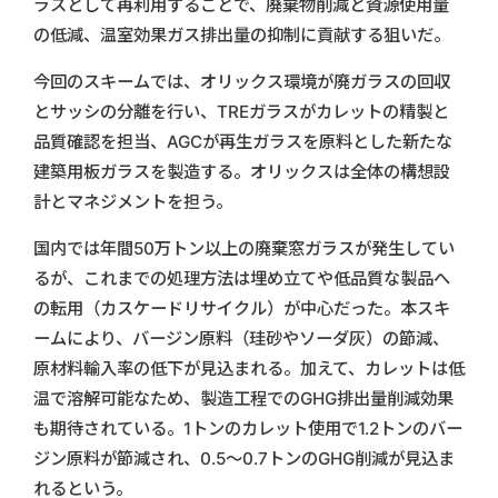
ラスとして再利用することで、廃棄物削減と資源使用量
の低減、温室効果ガス排出量の抑制に貢献する狙いだ。
今回のスキームでは、オリックス環境が廃ガラスの回収
とサッシの分離を行い、TREガラスがカレットの精製と
品質確認を担当、AGCが再生ガラスを原料とした新たな
建築用板ガラスを製造する。オリックスは全体の構想設
計とマネジメントを担う。
国内では年間50万トン以上の廃棄窓ガラスが発生してい
るが、これまでの処理方法は埋め立てや低品質な製品へ
の転用（カスケードリサイクル）が中心だった。本スキ
ームにより、バージン原料（珪砂やソーダ灰）の節減、
原材料輸入率の低下が見込まれる。加えて、カレットは低
温で溶解可能なため、製造工程でのGHG排出量削減効果
も期待されている。1トンのカレット使用で1.2トンのバー
ジン原料が節減され、0.5～0.7トンのGHG削減が見込ま
れるという。