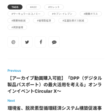
TAGS
#AGC
#カレット
#サーキュラーエコノミー
#セブン-イレブン
#廃棄ガラス
#廃棄物削減
#循環型経済
#温室効果ガス削減
#資源循環
Previous
【アーカイブ動画購入可能】「DPP（デジタル
製品パスポート）の最大活用を考える」オンラ
インイベントCircular X〜
Next
環境省、脱炭素型循環経済システム構築促進事