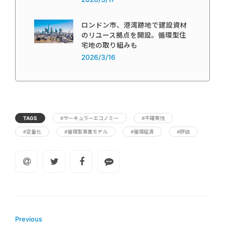
ロンドン市、港湾跡地で建設資材
のリユース拠点を開設。循環型住
宅地の取り組みも
2026/3/16
TAGS
#サーキュラーエコノミー
#不確実性
#定量化
#循環型事業モデル
#循環経済
#評価
Previous