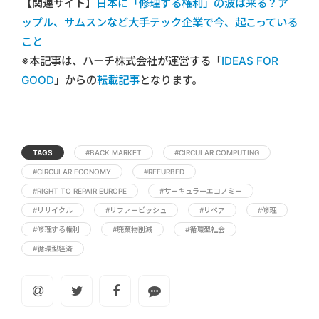
【関連サイト】
日本に「修理する権利」の波は来る？ア
ップル、サムスンなど大手テック企業で今、起こっている
こと
※本記事は、ハーチ株式会社が運営する「
IDEAS FOR
GOOD
」からの
転載記事
となります。
TAGS
#BACK MARKET
#CIRCULAR COMPUTING
#CIRCULAR ECONOMY
#REFURBED
#RIGHT TO REPAIR EUROPE
#サーキュラーエコノミー
#リサイクル
#リファービッシュ
#リペア
#修理
#修理する権利
#廃棄物削減
#循環型社会
#循環型経済