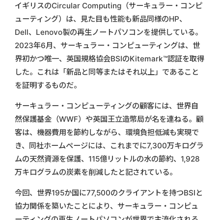
イギリスのCircular Computing（サーキュラー・コンピ
ューティング）は、見た目も性能も新品同様のHP、
Dell、Lenovo製の再生ノートパソコンを提供している。
2023年6月、サーキュラー・コンピューティングは、世
界初かつ唯一、英国規格協会BSIのKitemark™認証を取得
した。これは「新品と同等またはそれ以上」であること
を証明するものだ。
サーキュラー・コンピューティングの顧客には、世界自
然保護基金（WWF）や英国王立造幣局が名を連ねる。顧
客は、機器費用を節約しながら、環境負担低減も実現で
き、同社ホームページには、これまでに7,300万キログラ
ムの天然資源を保護、115億リットルの水の節約、1,928
万キログラムの炭素を削減したと記されている。
今回、世界195か国に77,500のクライアントを持つBSIと
協力関係を築いたことにより、サーキュラー・コンピュ
ーティングの再生ノートパソコンが世界で主流化される