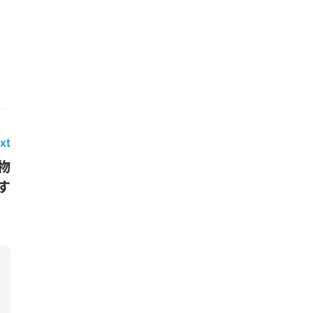
xt
物
す