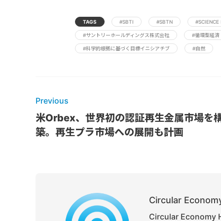
TAGS
#SBTI
#SBTN
#SCIENCE
#サントリーホールディングス株式会社
#循環型経済
#科学的根拠に基づく目標イニシアチブ
#自然
Previous
米Orbex、世界初の認証再生金属市場を
築。再生プラ市場への展開も計画
Circular Economy
Circular Ec