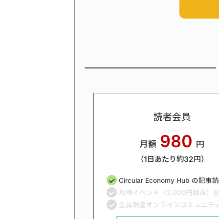
読者会員
980
月額
円
（1日あたり約32円）
Circular Economy Hub の記
月例イベント（2,000円相当）
会員限定オンラインコミュニテ