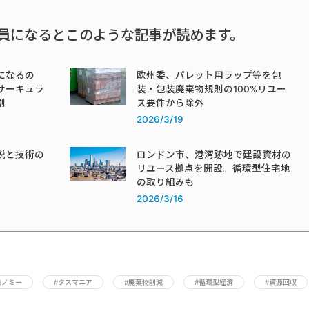
員になるとこのような記事が読めます。
になるの
欧州委、パレット用ラップ等を包
サーキュラ
装・包装廃棄物規則の100%リユー
割
ス要件から除外
2026/3/19
税と技術の
ロンドン市、港湾跡地で建設資材の
リユース拠点を開設。循環型住宅地
の取り組みも
2026/3/16
コノミー
#タスマニア
#廃棄物削減
#循環型経済
#資源回収