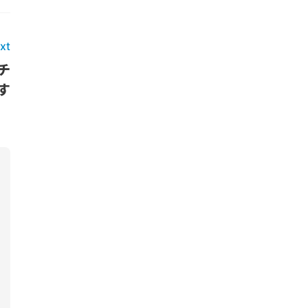
xt
チ
す