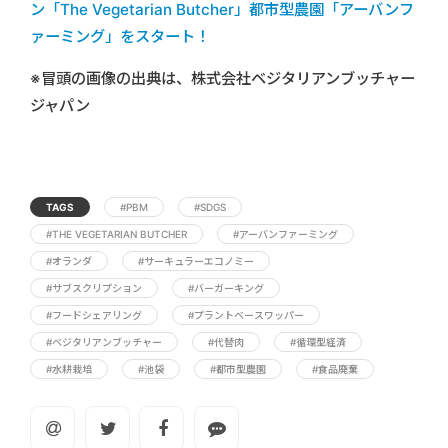
ン「The Vegetarian Butcher」都市型農園「アーバンフ
ァーミング」をスタート！
※冒頭の画像の出典は、株式会社ベジタリアンブッチャー
ジャパン
TAGS
#PBM
#SDGS
#THE VEGETARIAN BUTCHER
#アーバンファーミング
#オランダ
#サーキュラーエコノミー
#サブスクリプション
#バーガーキング
#フードシェアリング
#プラントベースワッパー
#ベジタリアンブッチャー
#代替肉
#循環型経済
#水耕栽培
#池袋
#都市型農園
#食品廃棄