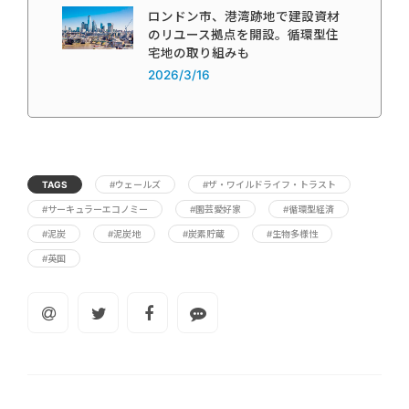
ロンドン市、港湾跡地で建設資材
のリユース拠点を開設。循環型住
宅地の取り組みも
2026/3/16
TAGS
#ウェールズ
#ザ・ワイルドライフ・トラスト
#サーキュラーエコノミー
#園芸愛好家
#循環型経済
#泥炭
#泥炭地
#炭素貯蔵
#生物多様性
#英国