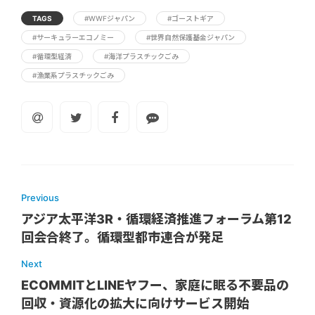
TAGS
#WWFジャパン
#ゴーストギア
#サーキュラーエコノミー
#世界自然保護基金ジャパン
#循環型経済
#海洋プラスチックごみ
#漁業系プラスチックごみ
Previous
アジア太平洋3R・循環経済推進フォーラム第12
回会合終了。循環型都市連合が発足
Next
ECOMMITとLINEヤフー、家庭に眠る不要品の
回収・資源化の拡大に向けサービス開始