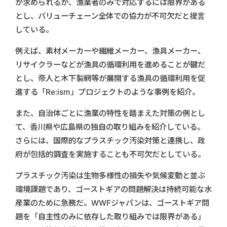
が求められるが、漁業者のみで対応するには限界がある
とし、バリューチェーン全体での協力が不可欠だと提言
している。
例えば、素材メーカーや繊維メーカー、漁具メーカー、
リサイクラーなどが漁具の循環利用を進めることが鍵だ
とし、帝人と木下製網等が展開する漁具の循環利用を促
進する「Re:ism」プロジェクトのような事例を紹介。
また、自治体ごとに漁業の特性を踏まえた対策の例とし
て、香川県や広島県の独自の取り組みを紹介している。
さらには、国際的なプラスチック汚染対策と連携し、政
府が包括的調査を実施することも不可欠だとしている。
プラスチック汚染は生物多様性の損失や気候変動と並ぶ
環境課題であり、ゴーストギアの問題解決は持続可能な水
産業のために急務だ。WWFジャパンは、ゴーストギア問
題を「自主性のみに依存した取り組みでは限界がある」