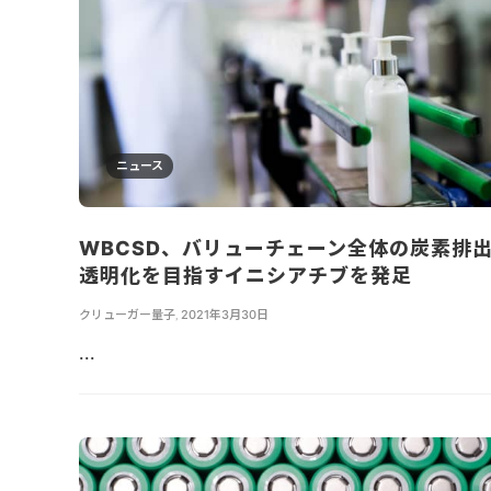
ニュース
WBCSD、バリューチェーン全体の炭素排
透明化を目指すイニシアチブを発足
クリューガー量子
,
2021年3月30日
...