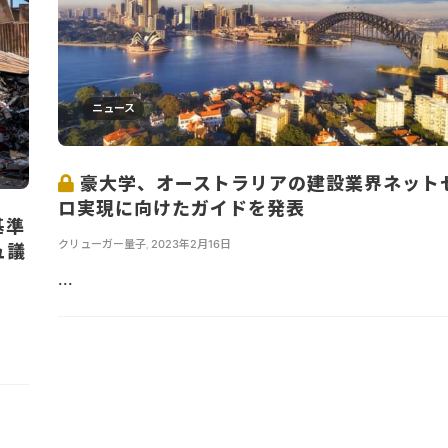
ニュース
豪大学、オーストラリアの建設業界ネット
ロ実現に向けたガイドを発表
基準
クリューガー量子
,
2023年2月16日
ュ議
...