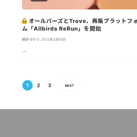
オールバーズとTrove、再販プラットフ
ム「Allbirds ReRun」を開始
藤原 ゆかり
,
2022年3月16日
...
1
2
3
NEXT