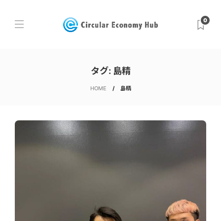
0
タグ:
島精
HOME
島精