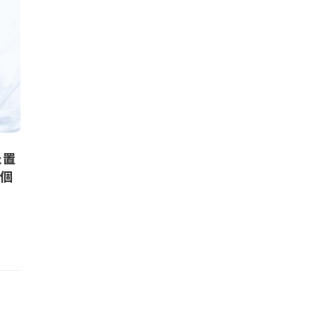
た置
0個