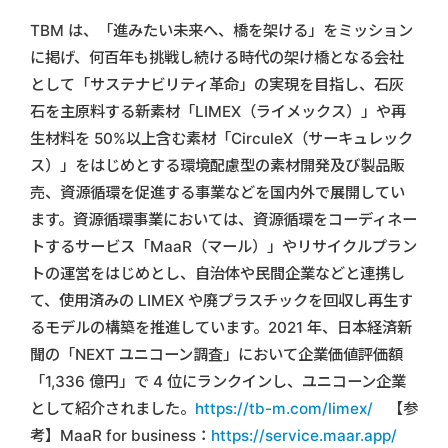
TBM は、「進みたい未来へ、橋を架ける」をミッション
に掲げ、何百年も挑戦し続ける時代の架け橋となる会社
として「サステナビリティ革命」の実現を目指し、石灰
石を主原料する新素材「LIMEX（ライメックス）」や再
生材料を 50%以上含む素材「CirculeX（サーキュレック
ス）」をはじめとする環境配慮型の素材開発及び製品販
売、資源循環を促進する事業などを国内外で展開してい
ます。資源循環事業においては、資源循環をコーディネー
トするサービス「MaaR（マール）」やリサイクルプラン
トの運営をはじめとし、自治体や民間企業などと連携し
て、使用済みの LIMEX や廃プラスチックを回収し再生す
るモデルの構築を推進しています。2021 年、日本経済新
聞の「NEXT ユニコーン調査」において企業価値評価額
「1,336 億円」で 4 位にランクインし、ユニコーン企業
として紹介されました。
https://tb-m.com/limex/
【参
考】MaaR for business：
https://service.maar.app/