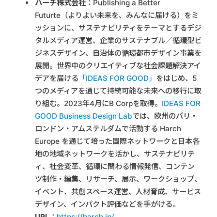
ハーチ株式会社
：Publishing a Better
Futurte（よりよい未来を、みんなに届ける）をミ
ッションに、サステナビリティをテーマとするデジ
タルメディア運営、企業のサステナブル／循環型ビ
ジネスデザイン、自治体の循環都市デザイン事業を
展開。世界中のクリエイティブな社会課題解決アイ
デアを届ける
「IDEAS FOR GOOD」
をはじめ、5
つのメディアを通じて持続可能な未来への移行に取
り組む。2023年4月にB Corpを取得。
IDEAS FOR
GOOD Business Design Lab
では、欧州のパリ・
ロンドン・アムステルダムで活動する Harch
Europe を通じて培った国際ネットワークと日本各
地の地域ネットワークを活かし、サステナビリテ
ィ、社会変革、循環に関わる情報発信、コンテン
ツ制作・編集、リサーチ、展示、ワークショップ、
イベント、共創スペース運営、人材育成、サービス
デザイン、インパクト評価などを手がける。
URL
：
https://harch.jp/