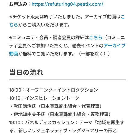
お申込み
：
https://refuturing04.peatix.com/
※チケット販売は終了いたしました。アーカイブ動画は
こ
ちら
からご購入いただけます。
※コミュニティ会員・読者会員の詳細は
こちら
（コミュニ
ティ会員へご参加いただくと、過去イベントの
アーカイブ
動画
が無料でご覧いただけます。（一部を除く））
当日の流れ
18:00：オープニング・イントロダクション
18:10：インスピレーショントーク
・覚田譲治氏（日本真珠輸出組合・代表理事）
・伊地知由美子氏（日本真珠輸出組合・専務理事）
19:10：パネルディスカッション：テーマ「地域を再生す
る、新しいリジェネラティブ・ラグジュアリーの形と