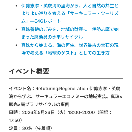
伊勢志摩・英虞湾の里海から、人と自然の共生と
よりよい巡りを考える「サーキュラー・ツーリズ
ム」―E4Gレポート
真珠養殖のごみを、地域の財産に。伊勢志摩で始
まった廃漁具の水平リサイクル
真珠から始まる、海の再生。世界最古の宝石の現
場で考える「地球のゲスト」としての生き方
イベント概要
イベント名
：Refuturing:Regeneration 伊勢志摩・英虞
湾から学ぶ、サーキュラーエコノミーの地域実装。真珠×
観光×廃プラリサイクルの事例
日時
：2026年5月26日（火）18:00-20:00（開場：
17:50）
定員
：30名（先着順）