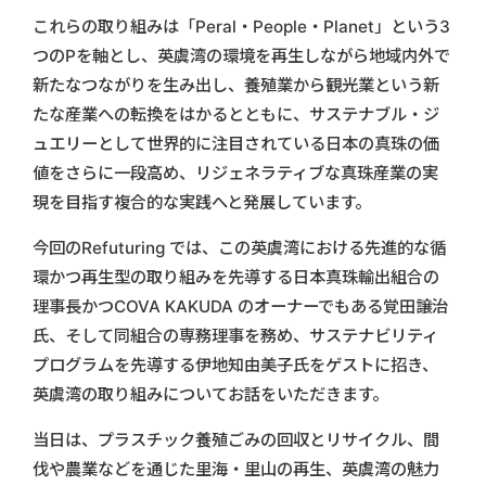
これらの取り組みは「Peral・People・Planet」という3
つのPを軸とし、英虞湾の環境を再生しながら地域内外で
新たなつながりを生み出し、養殖業から観光業という新
たな産業への転換をはかるとともに、サステナブル・ジ
ュエリーとして世界的に注目されている日本の真珠の価
値をさらに一段高め、リジェネラティブな真珠産業の実
現を目指す複合的な実践へと発展しています。
今回のRefuturing では、この英虞湾における先進的な循
環かつ再生型の取り組みを先導する日本真珠輸出組合の
理事長かつCOVA KAKUDA のオーナーでもある覚田譲治
氏、そして同組合の専務理事を務め、サステナビリティ
プログラムを先導する伊地知由美子氏をゲストに招き、
英虞湾の取り組みについてお話をいただきます。
当日は、プラスチック養殖ごみの回収とリサイクル、間
伐や農業などを通じた里海・里山の再生、英虞湾の魅力