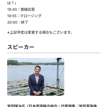
は？」
19:40：質疑応答
19:55：クロージング
20:00：終了
※上記予定は変更する場合もございます。
スピーカー
覚田譲治氏（日本真珠輸出組合・代表理事／覚田真珠株