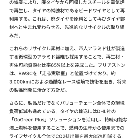
の協業により、廃タイヤから回収したスチールを電気炉
で再生し、タイヤの補強材であるビードワイヤとして再
利用する。これは、廃タイヤを原料として再びタイヤ部
材へと生まれ変わらせる、先進的なリサイクルの取り組
みだ。
これらのリサイクル素材に加え、帝人アラミド社が製造
する循環型のアラミド繊維も採用することで、再生材・
再生可能資源材比率65%以上を達成した。ブリヂストン
は、BWSCを「走る実験室」と位置づけており、約
3,000kmにおよぶ過酷なレース環境で技術を磨き、将来
の製品開発に活かす方針だ。
さらに、製品だけでなくバリューチェーン全体での環境
負荷低減も進めている。タイヤの輸送にはDHL社の
「GoGreen Plus」ソリューションを活用し、持続可能な
海上燃料を使用することで、燃料の生産から使用までの
ライフサイクル全体でCO2排出量を最大85%削減する。