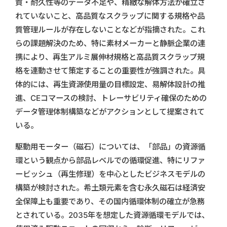
質・耐久性等のデータ不足や、精緻な解体方法が確立さ
れていないこと、高品質なスクラップに関する規格や品
質管理ルールが存在しないことなどが指摘された。これ
らの課題解決のため、特に素材メーカーと静脈企業の連
携により、再生アルミ展伸材規格と高品質スクラップ規
格を連動させて策定することの重要性が強調された。具
体的には、再生資源使用量の目標設定、易解体設計の推
進、CEコマースの検討、トレーサビリティ確保のための
データ管理体制構築などがアクションとして提案されて
いる。
駆動用モーター（磁石）については、「部品」の資源循
環という観点から部品レベルでの循環促進、特にリファ
ービッシュ（再生修理）を中心としたビジネスモデルの
構築が検討された。希土類元素を含む永久磁石は経済安
全保障上も重要であり、その国内循環体制の確立が急務
とされている。2035年を想定した資源循環モデルでは、