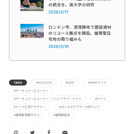
の統合を。英大学の研究
2026/3/17
ロンドン市、港湾跡地で建設資材
のリユース拠点を開設。循環型住
宅地の取り組みも
2026/3/16
TAGS
#ACATECH
#CEID
#WWFドイツ
#サーキュラーエコノミー
#サーキュラーエコノミー・イニシアチブ・ドイツ
#ドイツ
#ドイツ工学アカデミー
#ヨハネスケプラー大学リンツ
#循環型事業モデル
#循環型経済