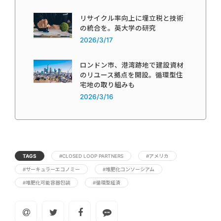
リサイクル率向上に埋立税と技術
の統合を。英大学の研究
2026/3/17
ロンドン市、港湾跡地で建設資材
のリユース拠点を開設。循環型住
宅地の取り組みも
2026/3/16
TAGS
#CLOSED LOOP PARTNERS
#アメリカ
#サーキュラーエコノミー
#堆肥化コンソーシアム
#堆肥化可能容器包装
#循環型経済