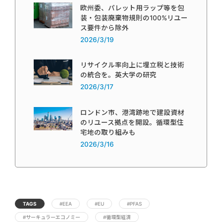
欧州委、パレット用ラップ等を包
装・包装廃棄物規則の100%リユー
ス要件から除外
2026/3/19
リサイクル率向上に埋立税と技術
の統合を。英大学の研究
2026/3/17
ロンドン市、港湾跡地で建設資材
のリユース拠点を開設。循環型住
宅地の取り組みも
2026/3/16
TAGS
#EEA
#EU
#PFAS
#サーキュラーエコノミー
#循環型経済