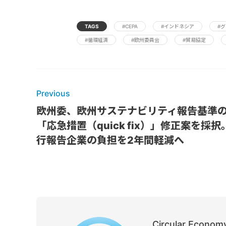
TAGS
#CEPA
#インドネシア
#
#循環経済
#欧州委員会
#貿易協定
Previous
欧州委、欧州サステナビリティ報告基準
「応急措置（quick fix）」修正案を採択
行報告企業の負担を2年間軽減へ
Circular Economy