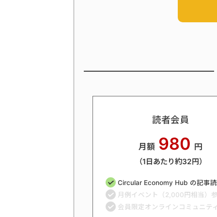
読者会員
980
月額
円
（1日あたり約32円）
Circular Economy Hub の記
月例イベント（2,000円相当）
会員限定オンラインコミュニテ