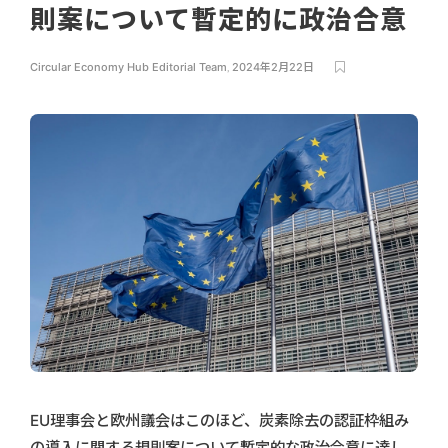
則案について暫定的に政治合意
Circular Economy Hub Editorial Team
,
2024年2月22日
EU理事会と欧州議会はこのほど、炭素除去の認証枠組み
の導入に関する規則案について暫定的な政治合意に達し