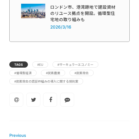
ロンドン市、港湾跡地で建設資材
のリユース拠点を開設。循環型住
宅地の取り組みも
2026/3/16
TAGS
#EU
#サーキュラーエコノミー
#循環型経済
#炭素農業
#炭素除去
#炭素除去の認証枠組みの導入に関する規則案
Previous