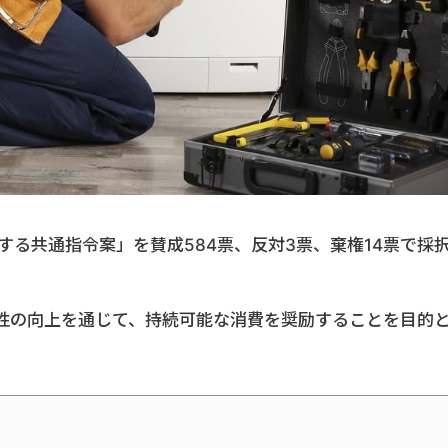
する共通指令案」を賛成584票、反対3票、棄権14票で採
性の向上を通じて、持続可能な消費を奨励することを目的