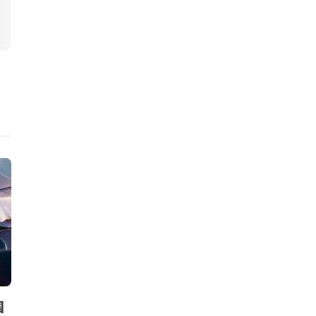
ニュース
ニュース
国
WBCSD、森林破壊ゼロ目標
エフピコ、ゆ