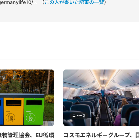
/germanylife10/ 。（
この人が書いた記事の一覧
）
ニュース
物管理協会、EU循環
コスモエネルギーグループ、