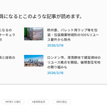
員になるとこのような記事が読めます。
になるの
欧州委、パレット用ラップ等を包
サーキュラ
装・包装廃棄物規則の100%リユー
割
ス要件から除外
2026/3/19
税と技術の
ロンドン市、港湾跡地で建設資材の
リユース拠点を開設。循環型住宅地
の取り組みも
2026/3/16
#修理する権利
#循環型経済
#欧州議会