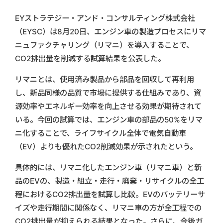
EYストラテジー・アンド・コンサルティング株式会社
（EYSC）は8月20日、エンジン車の製造プロセスにリマ
ニュファクチャリング（リマニ）を導入することで、
CO2排出量を削減する試算結果を公表した。
リマニとは、使用済み製品から部品を回収して再利用
し、新品同様の品質で市場に提供する仕組みであり、資
源効率やエネルギー効率を向上させる効果が期待されて
いる。今回の試算では、エンジン車の部品の50%をリマ
ニ化することで、ライフサイクル全体で電気自動車
（EV）よりも優れたCO2削減効果が示されたという。
具体的には、リマニ化したエンジン車（リマニ車）と新
品のEVの、製造・組立・走行・廃棄・リサイクルの全工
程におけるCO2排出量を試算し比較。EVのバッテリーサ
イズや走行期間に関係なく、リマニ車の方が全工程での
CO2排出量が抑えられる結果となった。さらに、今後ガ