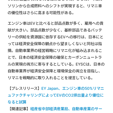
ソリンから合成燃料へのシフトが実現すると、リマニ車
の優位性はさらに高まる可能性がある。
エンジン車はEVと比べると部品点数が多く、雇用への貢
献が大きい。部品点数が少なく、基幹部品であるバッテ
リーの供給を資源国に依存するEVへの移行は、日本にと
っては経済安全保障の観点から望ましくないと同社は指
摘。自動車業界の経営戦略にリマニ化が組み込まれるこ
とで、日本の経済安全保障の確保とカーボンニュートラ
ルの実現の両方に寄与するとしている。EYSCは、日本の
自動車業界が経済安全保障と環境保全の両立を目指し、
リマニを戦略的に取り入れることを提言している。
【プレスリリース】
EY Japan、エンジン車の50%リマニ
ュファクチャリングによってEVのCO2排出量より優位に
なると試算
【関連記事】
経産省中部経済産業局、自動車産業のサー