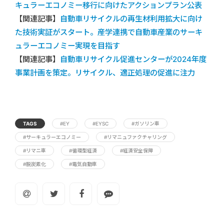
キュラーエコノミー移行に向けたアクションプラン公表
【関連記事】
自動車リサイクルの再生材利用拡大に向け
た技術実証がスタート。産学連携で自動車産業のサーキ
ュラーエコノミー実現を目指す
【関連記事】
自動車リサイクル促進センターが2024年度
事業計画を策定。リサイクル、適正処理の促進に注力
TAGS
#EY
#EYSC
#ガソリン車
#サーキュラーエコノミー
#リマニュファクチャリング
#リマニ車
#循環型経済
#経済安全保障
#脱炭素化
#電気自動車