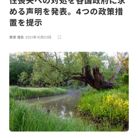
性喪失への対処を各国政府に求
める声明を発表。4つの政策措
置を提示
廣瀬 優香
,
2021年10月20日