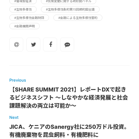
#循環型経済
#気候変動に関する政府間パネル
#生物多様性
#生物多様性条約第15回締約国会議
#生物多様性金融財団
#金融による生物多様性誓約
#金融機関声明
Previous
【SHARE SUMMIT 2021】レポートDXで起き
るビジネスシフト 〜しなやかな経済発展と社会
課題解決の両立は可能か〜
Next
JICA、ケニアのSanergy社に250万ドル投資。
有機廃棄物を昆虫飼料・有機肥料に