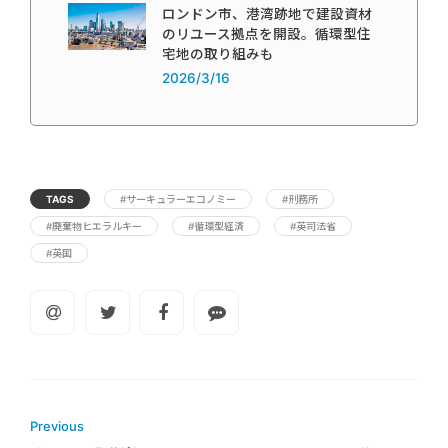
ロンドン市、港湾跡地で建設資材
のリユース拠点を開設。循環型住
宅地の取り組みも
2026/3/16
TAGS
#サーキュラーエコノミー
#刑務所
#廃棄物ヒエラルキー
#循環型経済
#英司法省
#英国
Previous