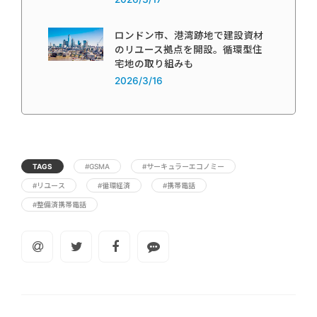
ロンドン市、港湾跡地で建設資材
のリユース拠点を開設。循環型住
宅地の取り組みも
2026/3/16
TAGS
#GSMA
#サーキュラーエコノミー
#リユース
#循環経済
#携帯電話
#整備済携帯電話