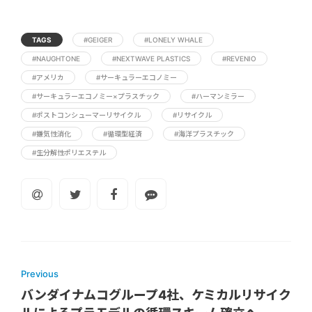
TAGS
#GEIGER
#LONELY WHALE
#NAUGHTONE
#NEXTWAVE PLASTICS
#REVENIO
#アメリカ
#サーキュラーエコノミー
#サーキュラーエコノミー×プラスチック
#ハーマンミラー
#ポストコンシューマーリサイクル
#リサイクル
#嫌気性消化
#循環型経済
#海洋プラスチック
#生分解性ポリエステル
Previous
バンダイナムコグループ4社、ケミカルリサイク