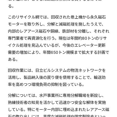
る。
このリサイクル網では、回収された巻上機から永久磁石
モーターを取り外し、分解と減磁処理を施したうえで、
内部のレアアース磁石や銅線、鉄部材を分離し、それぞれ
専門業者で再資源化を行う。現在は年間約80トンのリサ
イクル処理を見込んでいるが、今後のエレベーター更新
需要の増加により、年間650トン規模まで拡大する計画で
ある。
回収作業には、日立ビルシステムの物流ネットワークを
活用し、製品納入後の戻り便を使用することで、輸送効
率を高めつつ環境負荷の抑制を図っている。
分解については、水戸事業所に専用分解職場を新設し、
熟練技術者の知見を活かして迅速かつ安全な解体を実施
している。特にモーター内部に埋め込まれたレアアース磁
石の取り出しには、高度な減磁処理や固定剤除去といっ