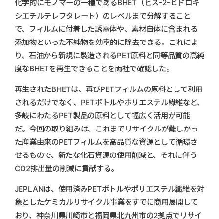
化学的にモノマーの一種であるBHET（ビス-2-ヒドロキ
シエチルテレフタレート）のレベルまで分解すること
で、フィルムに付着した誘電体や、素材自体に含まれる
添加物といった不純物を効率的に除去できる。これによ
り、石油から新規に製造されるPET原料と同等品質の高純
度なBHETを再生できることを両社で確認した。
再生されたBHETは、再びPETフィルムの原料として利用
されるだけでなく、PETボトルやポリエステル繊維など、
多岐にわたるPET製品の原料として幅広く活用が可能
だ。今回の取り組みは、これまでリサイクルが難しかっ
た産業由来のPETフィルムを高品質な資源として循環さ
せるもので、新たな化石資源の使用削減と、それに伴う
CO2排出量の削減に貢献する。
JEPLANは、使用済みPETボトルやポリエステル繊維を対
象としたケミカルリサイクル事業をすでに商用展開して
おり、神奈川県川崎市と福岡県北九州市の2拠点でリサイ