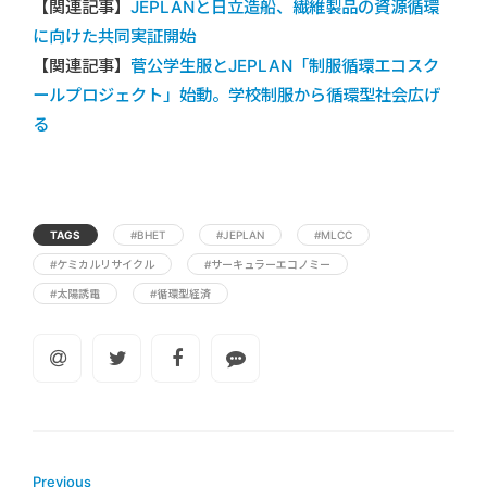
【関連記事】
JEPLANと日立造船、繊維製品の資源循環
に向けた共同実証開始
【関連記事】
菅公学生服とJEPLAN「制服循環エコスク
ールプロジェクト」始動。学校制服から循環型社会広げ
る
TAGS
#BHET
#JEPLAN
#MLCC
#ケミカルリサイクル
#サーキュラーエコノミー
#太陽誘電
#循環型経済
Previous