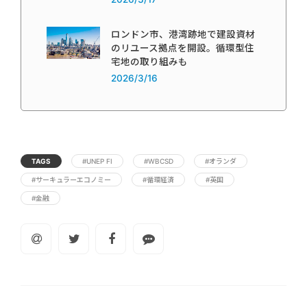
ロンドン市、港湾跡地で建設資材
のリユース拠点を開設。循環型住
宅地の取り組みも
2026/3/16
TAGS
#UNEP FI
#WBCSD
#オランダ
#サーキュラーエコノミー
#循環経済
#英国
#金融