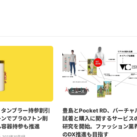
ニュース
、タンブラー持参割引
豊島とPocket RD、バーチャ
ンでプラ0.7トン削
試着と購入に関するサービス
ん容器持参も推進
研究を開始。ファッション業
のDX推進も目指す
子
,
2021年10月1日