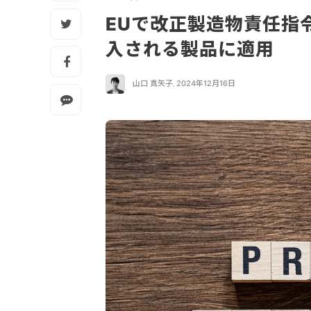
EUで改正製造物責任指令
入される製品に適用
山口 真矢子
,
2024年12月16日