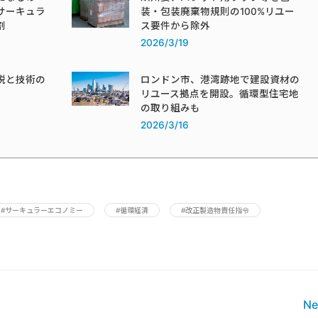
サーキュラ
装・包装廃棄物規則の100%リユー
割
ス要件から除外
2026/3/19
税と技術の
ロンドン市、港湾跡地で建設資材の
リユース拠点を開設。循環型住宅地
の取り組みも
2026/3/16
#サーキュラーエコノミー
#循環経済
#改正製造物責任指令
Ne