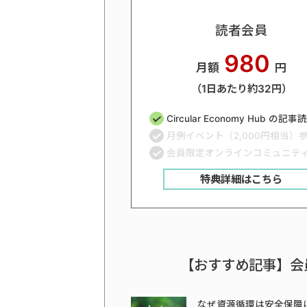
読者会員
980
月額
円
（1日あたり約32円）
Circular Economy Hub の記
月例イベント（2,000円相当）
会員限定オンラインコミュニテ
特典詳細はこちら
【おすすめ記事】会
なぜ資源循環は安全保障