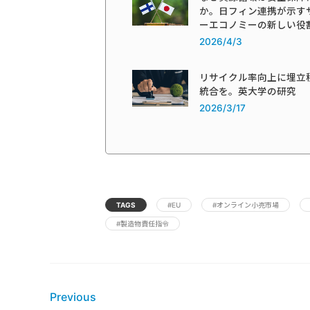
か。日フィン連携が示す
ーエコノミーの新しい役
2026/4/3
リサイクル率向上に埋立
統合を。英大学の研究
2026/3/17
TAGS
#EU
#オンライン小売市場
#製造物責任指令
Previous