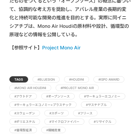
たものをつくるという「オープンソース」の概念に基づい
て、協調的な考え方を奨励し、アパレル産業の長期的変
化と持続可能な開発の推進を目的とする。実際に同イニ
シアチブは、Mono Air Houdiの原材料や設計、循環型の
原理などの情報を公開している。
【参照サイト】
Project Mono Air
TAGS
#BLUESIGN
#HOUDINI
#ISPO AWARD
#MONO AIR HOUDINI
#PROJECT MONO AIR
#アウトドア
#オープンソース
#サーキュラーエコノミー
#サーキュラーエコノミー×プラスチック
#サステナブル
#スウェーデン
#スポーツ
#フリース
#ポリエステル
#マイクロファイバー
#リサイクル
#循環型経済
#繊維産業