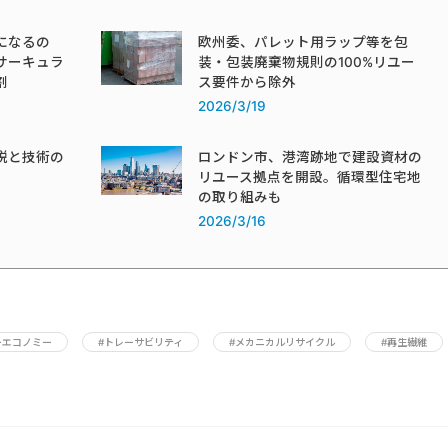
になるの
欧州委、パレット用ラップ等を包
サーキュラ
装・包装廃棄物規則の100%リユー
割
ス要件から除外
2026/3/19
税と技術の
ロンドン市、港湾跡地で建設資材の
リユース拠点を開設。循環型住宅地
の取り組みも
2026/3/16
ーエコノミー
#トレーサビリティ
#メカニカルリサイクル
#再生繊維