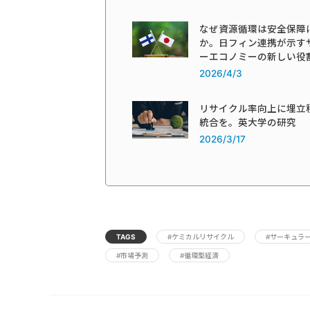
なぜ資源循環は安全保障
か。日フィン連携が示す
ーエコノミーの新しい役
2026/4/3
リサイクル率向上に埋立
統合を。英大学の研究
2026/3/17
TAGS
#ケミカルリサイクル
#サーキュラ
#市場予測
#循環型経済