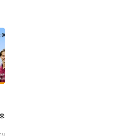
ニュース
ニュース
蘭フローニンゲン州の投資計
AMULE
画を循環型に。報告書、4つの
企業の軽量素
戦略的方向性を提示
公募を開始
来
和田 麻美子
,
2023年12月14日
クリューガー量子
,
20
11月