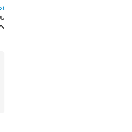
xt
ル
へ