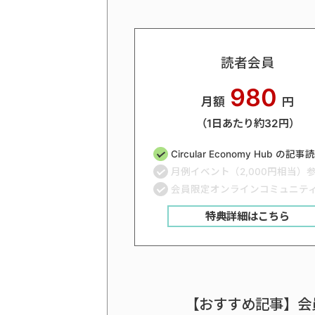
読者会員
980
月額
円
（1日あたり約32円）
Circular Economy Hub の記
月例イベント（2,000円相当）
会員限定オンラインコミュニテ
特典詳細はこちら
【おすすめ記事】会