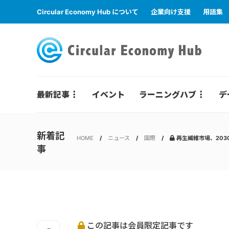
Circular Economy Hub について
企業向け支援
用語集
最新記事
イベント
ラーニングハブ
デ
新着記
HOME
ニュース
国際
再生繊維市場、203
事
この記事は会員限定記事です