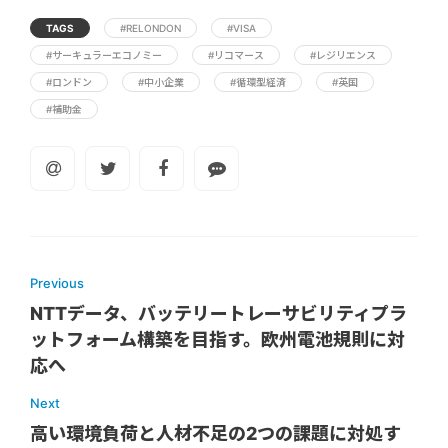
TAGS
#RELONDON
#VISA
#サーキュラーエコノミー
#リコマース
#レジリエンス
#ロンドン
#中小企業
#循環型経済
#英国
#補助金
Previous
NTTデータ、バッテリートレーサビリティプラ
ットフォーム構築を目指す。欧州電池規則に対
応へ
Next
高い環境負荷と人材不足の2つの課題に対処す