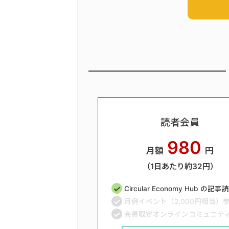
読者会員
980
月額
円
（1日あたり約32円）
Circular Economy Hub の記
月例イベント（2,000円相当）
会員限定オンラインコミュニテ