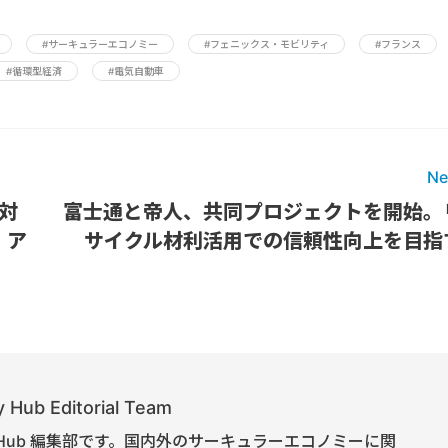
#サーキュラーエコノミー
#フェニックス・モビリティ
#フランス
#循環型経済
#電気自動車
Ne
環対
富士通と帝人、共同プロジェクトを開始。
・ア
サイクル材利活用での信頼性向上を目指
」
 Hub Editorial Team
onomy Hub 編集部です。国内外のサーキュラーエコノミーに関