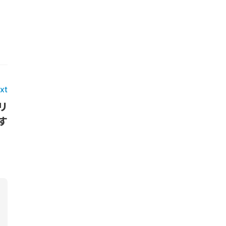
xt
リ
す